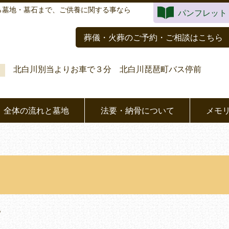
ら墓地・墓石まで、ご供養に関する事なら
パンフレット
葬儀・火葬のご予約・ご相談はこちら
北白川別当よりお車で３分 北白川琵琶町バス停前
全体の流れと墓地
法要・納骨について
メモ
。