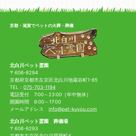
京都・滋賀でペットの火葬・葬儀
北白川ペット霊園
〒606-8294
京都府京都市左京区北白川地蔵谷町1-85
TEL：
075-703-1194
電話受付 7:00～23:00［年中無休］
開園時間 8:00～17:00
メールアドレス
info@pet-kuyou.com
北白川ペット霊園 葬儀場
〒606-8293
京都市左京区北白川琵琶町4