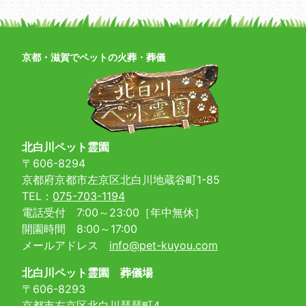
京都・滋賀でペットの火葬・葬儀
北白川ペット霊園
〒606-8294
京都府京都市左京区北白川地蔵谷町1-85
TEL：
075-703-1194
電話受付 7:00～23:00［年中無休］
開園時間 8:00～17:00
メールアドレス
info@pet-kuyou.com
北白川ペット霊園 葬儀場
〒606-8293
京都市左京区北白川琵琶町4