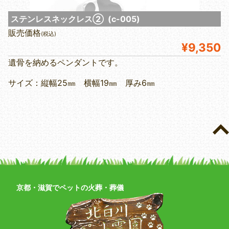
ステンレスネックレス② (c-005)
販売価格
(税込)
¥9,350
遺骨を納めるペンダントです。
サイズ：縦幅25㎜ 横幅19㎜ 厚み6㎜
京都・滋賀でペットの火葬・葬儀