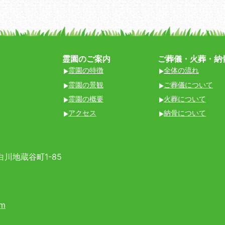
霊園のご案内
ご葬儀・火葬・納
霊園の特徴
全体の流れ
霊園の景観
ご葬儀について
霊園の概要
火葬について
アクセス
納骨について
川地蔵谷町1-85
om