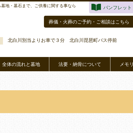
ら墓地・墓石まで、ご供養に関する事なら
パンフレット
葬儀・火葬のご予約・ご相談はこちら
北白川別当よりお車で３分 北白川琵琶町バス停前
全体の流れと墓地
法要・納骨について
メモ