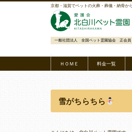
京都・滋賀でペットの火葬・葬儀・納骨か
一般社団法人 全国ペット霊園協会 正会員
ＨＯＭＥ
料金一覧
雪がちらちら