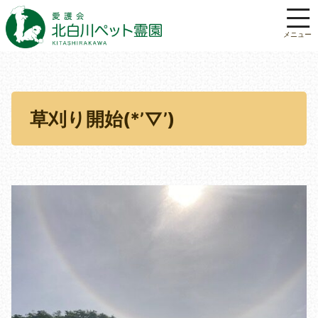
草刈り開始(*’▽’)