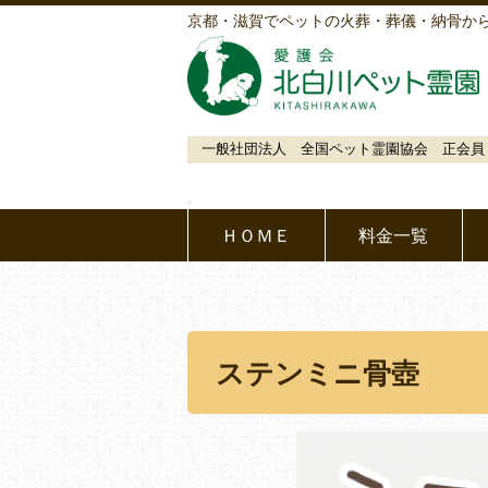
京都・滋賀でペットの火葬・葬儀・納骨か
一般社団法人 全国ペット霊園協会 正会員
ＨＯＭＥ
料金一覧
ステンミニ骨壺