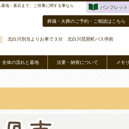
ら墓地・墓石まで、ご供養に関する事なら
パンフレット
葬儀・火葬のご予約・ご相談はこちら
北白川別当よりお車で３分 北白川琵琶町バス停前
全体の流れと墓地
法要・納骨について
メモ