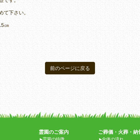
壺です。
めて下さい。
5㎝
前のページに戻る
霊園のご案内
ご葬儀・火葬・納
霊園の特徴
全体の流れ