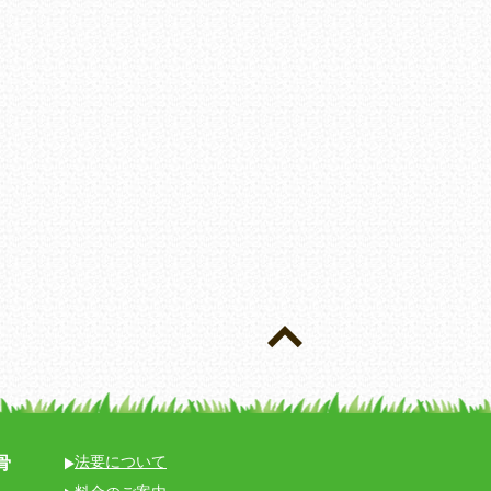
骨
法要について