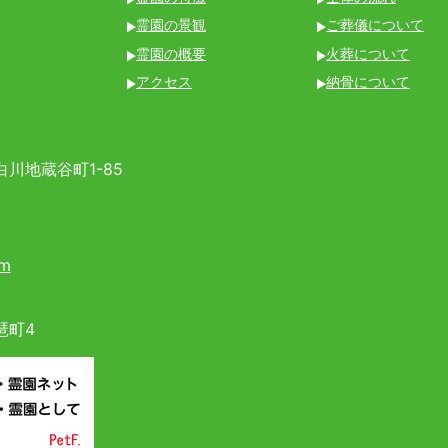
霊園の景観
ご葬儀について
霊園の概要
火葬について
アクセス
納骨について
川地蔵谷町1-85
om
琶町4