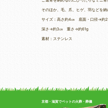
ご遺骨を納めるのにぴったりなミニ骨
そのほか、毛、爪、ヒゲ、羽などを納
サイズ：高さ約4㎝ 底面・口径→約2.
深さ→約3㎝ 重さ→約61g
素材：ステンレス
京都・滋賀でペットの火葬・葬儀