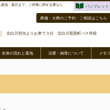
ら墓地・墓石まで、ご供養に関する事なら
パンフレット
葬儀・火葬のご予約・ご相談はこちら
北白川別当よりお車で３分 北白川琵琶町バス停前
全体の流れと墓地
法要・納骨について
メモ