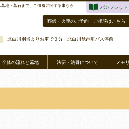
ら墓地・墓石まで、ご供養に関する事なら
パンフレット
葬儀・火葬のご予約・ご相談はこちら
北白川別当よりお車で３分 北白川琵琶町バス停前
全体の流れと墓地
法要・納骨について
メモ