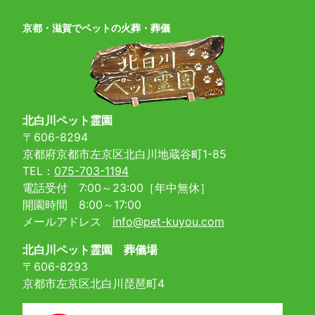
京都・滋賀でペットの火葬・葬儀
北白川ペット霊園
〒606-8294
京都府京都市左京区北白川地蔵谷町1-85
TEL：
075-703-1194
電話受付 7:00～23:00［年中無休］
開園時間 8:00～17:00
メールアドレス
info@pet-kuyou.com
北白川ペット霊園 葬儀場
〒606-8293
京都市左京区北白川琵琶町4