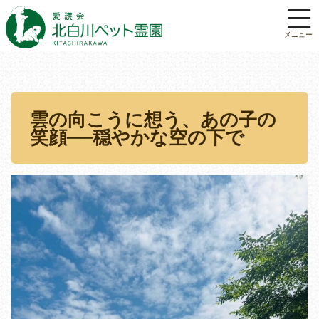
雲の向こうに想う、あの子の
笑顔──穏やかな空の下で