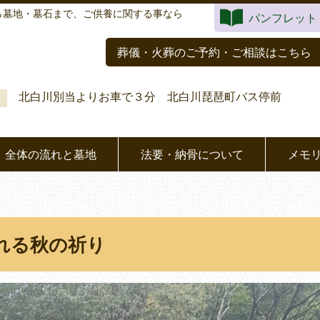
ら墓地・墓石まで、ご供養に関する事なら
パンフレット
葬儀・火葬のご予約・ご相談はこちら
北白川別当よりお車で３分 北白川琵琶町バス停前
全体の流れと墓地
法要・納骨について
メモ
れる秋の祈り