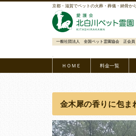
京都・滋賀でペットの火葬・葬儀・納骨か
一般社団法人 全国ペット霊園協会 正会員
ＨＯＭＥ
料金一覧
金木犀の香りに包ま