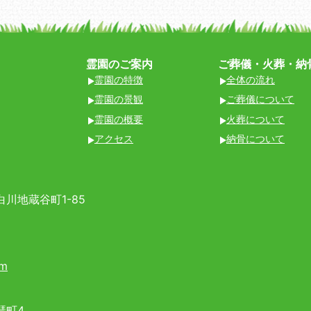
霊園のご案内
ご葬儀・火葬・納
霊園の特徴
全体の流れ
霊園の景観
ご葬儀について
霊園の概要
火葬について
アクセス
納骨について
川地蔵谷町1-85
om
琶町4