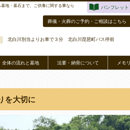
ら墓地・墓石まで、ご供養に関する事なら
パンフレット
葬儀・火葬のご予約・ご相談はこちら
北白川別当よりお車で３分 北白川琵琶町バス停前
全体の流れと墓地
法要・納骨について
メモ
りを大切に