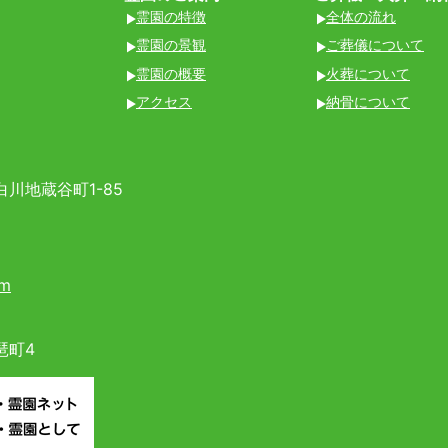
霊園の特徴
全体の流れ
霊園の景観
ご葬儀について
霊園の概要
火葬について
アクセス
納骨について
川地蔵谷町1-85
om
琶町4