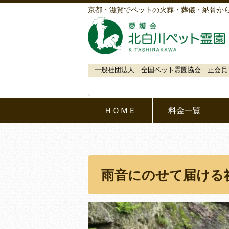
京都・滋賀でペットの火葬・葬儀・納骨か
一般社団法人 全国ペット霊園協会 正会員
ＨＯＭＥ
料金一覧
雨音にのせて届ける