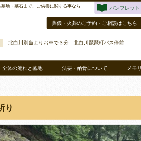
ら墓地・墓石まで、ご供養に関する事なら
パンフレット
葬儀・火葬のご予約・ご相談はこちら
北白川別当よりお車で３分 北白川琵琶町バス停前
全体の流れと墓地
法要・納骨について
メモ
祈り