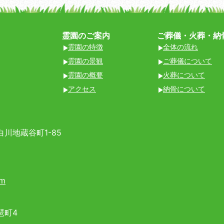
霊園のご案内
ご葬儀・火葬・納
霊園の特徴
全体の流れ
霊園の景観
ご葬儀について
霊園の概要
火葬について
アクセス
納骨について
川地蔵谷町1-85
om
琶町4