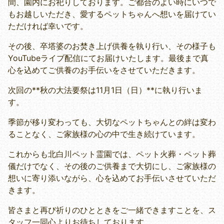
間、園内にお祀りしております。ご都合のよい時にいつで
もお越しいただき、愛するペットちゃんへ想いを届けてい
ただければ幸いです。
その後、卒塔婆のお焚き上げ供養を執り行い、その様子も
YouTubeライブ配信にてお届けいたします。最後まで真
心を込めてご供養のお手伝いをさせていただきます。
次回の**秋の大法要祭は11月1日（日）**に執り行いま
す。
季節が移り変わっても、大切なペットちゃんとの絆は変わ
ることなく、ご家族様の心の中で生き続けています。
これからも北白川ペット霊園では、ペット火葬・ペット葬
儀だけでなく、その後のご供養まで大切にし、ご家族様の
想いに寄り添いながら、心を込めてお手伝いさせていただ
きます。
皆さまと再び祈りのひとときをご一緒できますことを、ス
タッフ一同心よりお待ちしております。