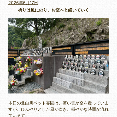
投
2026年6月17日
稿
祈りは風にのり、お空へと続いていく
日:
本日の北白川ペット霊園は、薄い雲が空を覆っていま
すが、ひんやりとした風が吹き、穏やかな時間が流れ
ています。