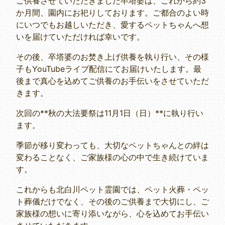
ご供養させていただきました卒塔婆は、これから約3
か月間、園内にお祀りしております。ご都合のよい時
にいつでもお越しいただき、愛するペットちゃんへ想
いを届けていただければ幸いです。
その後、卒塔婆のお焚き上げ供養を執り行い、その様
子もYouTubeライブ配信にてお届けいたします。最
後まで真心を込めてご供養のお手伝いをさせていただ
きます。
次回の**秋の大法要祭は11月1日（日）**に執り行い
ます。
季節が移り変わっても、大切なペットちゃんとの絆は
変わることなく、ご家族様の心の中で生き続けていま
す。
これからも北白川ペット霊園では、ペット火葬・ペッ
ト葬儀だけでなく、その後のご供養まで大切にし、ご
家族様の想いに寄り添いながら、心を込めてお手伝い