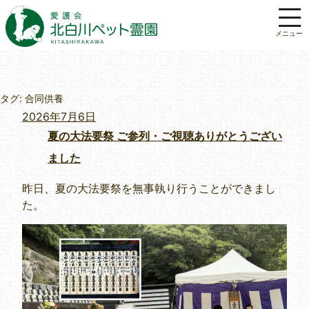
タグ:
合同供養
投
2026年7月6日
稿
夏の大法要祭 ご参列・ご視聴ありがとうござい
日:
ました
昨日、夏の大法要祭を無事執り行うことができまし
た。